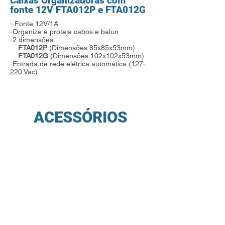
Caixas Organizadoras com
fonte 12V FTA012P e FTA012G
- Fonte 12V/1A
-Organize e proteja cabos e balun
-2 dimensões:
FTA012P
(Dimensões 85x85x53mm)
FTA012G
(Dimensões 102x102x53mm)
-Entrada de rede elétrica automática (127-
220 Vac)
ACESSÓRIOS