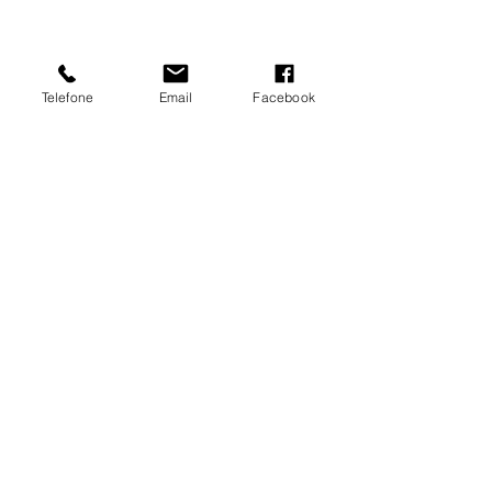
Telefone
Email
Facebook
Siga nossas Redes Sociais
© 2026 Lider Industria Eletrônica
LINKS ÚTEIS
Contato
Assistência
Vídeos
Esquemas Opcionais